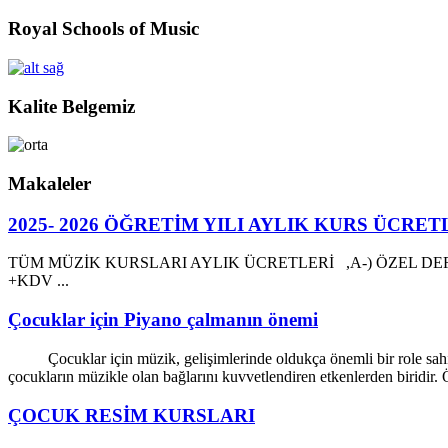
Royal Schools of Music
Kalite Belgemiz
Makaleler
2025- 2026 ÖĞRETİM YILI AYLIK KURS ÜCRE
TÜM MÜZİK KURSLARI AYLIK ÜCRETLERİ ,A-) ÖZEL DE
+KDV ...
Çocuklar için Piyano çalmanın önemi
Çocuklar için müzik, gelişimlerinde oldukça önemli bir role sahiptir
çocukların müzikle olan bağlarını kuvvetlendiren etkenlerden biridir. Ö
ÇOCUK RESİM KURSLARI