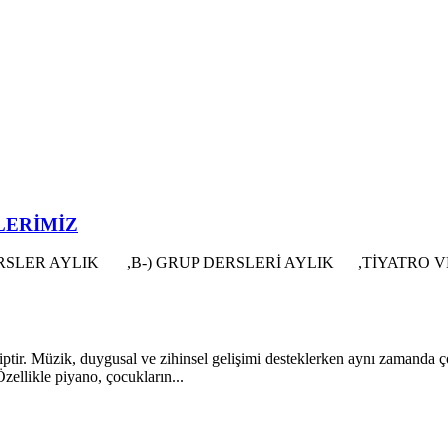
TLERİMİZ
RSLER AYLIK ,B-) GRUP DERSLERİ AYLIK ,TİYATRO VE 
. Müzik, duygusal ve zihinsel gelişimi desteklerken aynı zamanda çocu
zellikle piyano, çocukların...